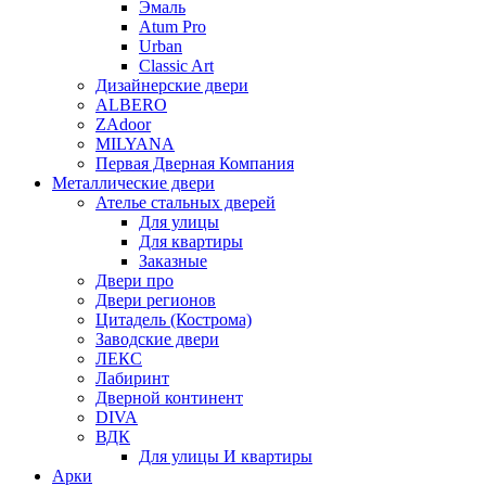
Эмаль
Atum Pro
Urban
Classic Art
Дизайнерские двери
ALBERO
ZAdoor
MILYANA
Первая Дверная Компания
Металлические двери
Ателье стальных дверей
Для улицы
Для квартиры
Заказные
Двери про
Двери регионов
Цитадель (Кострома)
Заводские двери
ЛЕКС
Лабиринт
Дверной континент
DIVA
ВДК
Для улицы И квартиры
Арки