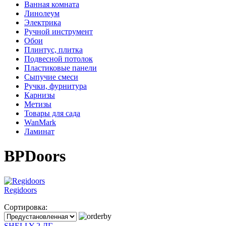
Ванная комната
Линолеум
Электрика
Ручной инструмент
Обои
Плинтус, плитка
Подвесной потолок
Пластиковые панели
Сыпучие смеси
Ручки, фурнитура
Карнизы
Метизы
Товары для сада
WanMark
Ламинат
BPDoors
Regidoors
Сортировка:
SHELLY-2 ДГ