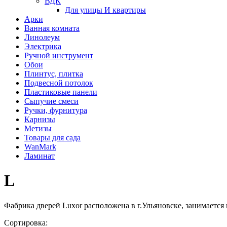
ВДК
Для улицы И квартиры
Арки
Ванная комната
Линолеум
Электрика
Ручной инструмент
Обои
Плинтус, плитка
Подвесной потолок
Пластиковые панели
Сыпучие смеси
Ручки, фурнитура
Карнизы
Метизы
Товары для сада
WanMark
Ламинат
L
Фабрика дверей Luxor расположена в г.Ульяновске, занимается 
Сортировка: