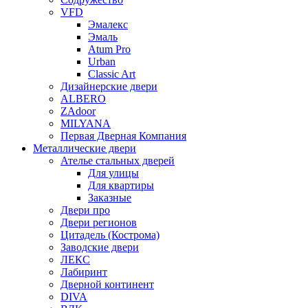
VFD
Эмалекс
Эмаль
Atum Pro
Urban
Classic Art
Дизайнерские двери
ALBERO
ZAdoor
MILYANA
Первая Дверная Компания
Металлические двери
Ателье стальных дверей
Для улицы
Для квартиры
Заказные
Двери про
Двери регионов
Цитадель (Кострома)
Заводские двери
ЛЕКС
Лабиринт
Дверной континент
DIVA