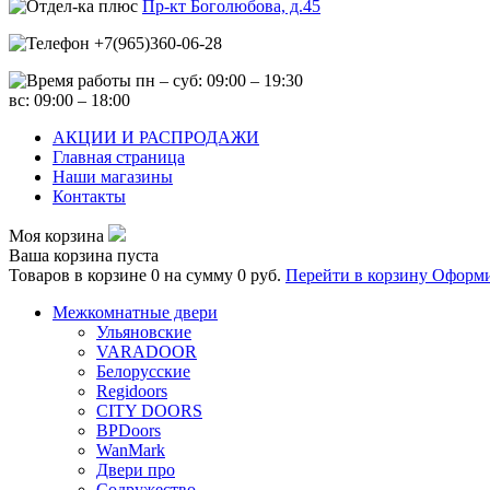
Пр-кт Боголюбова, д.45
+7(965)360-06-28
пн – суб: 09:00 – 19:30
вс: 09:00 – 18:00
АКЦИИ И РАСПРОДАЖИ
Главная страница
Наши магазины
Контакты
Моя корзина
Ваша корзина пуста
Товаров в корзине
0
на сумму
0 руб.
Перейти в корзину
Оформи
Межкомнатные двери
Ульяновские
VARADOOR
Белорусские
Regidoors
CITY DOORS
BPDoors
WanMark
Двери про
Содружество