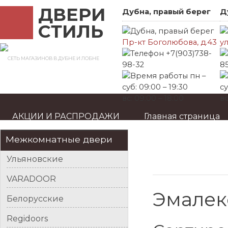
ДВЕРИ
Дубна, правый берег
Д
СТИЛЬ
Пр-кт Боголюбова, д.43
ул
+7(903)738-
СЕТЬ МАГАЗИНОВ В ДУБНЕ И ЛОБНЕ
98-32
8
пн –
суб: 09:00 – 19:30
су
вс: 09:00 – 18:00
вс
АКЦИИ И РАСПРОДАЖИ
Главная страница
Межкомнатные двери
Ульяновские
VARADOOR
Эмалек
Белорусские
Regidoors