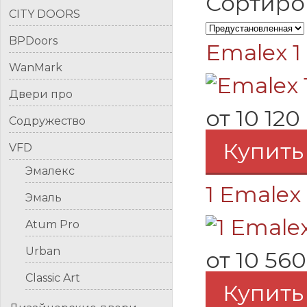
Сортиро
CITY DOORS
BPDoors
Emalex 1
WanMark
Двери про
от
10 120
Содружество
Купить
VFD
Эмалекс
1 Emalex 
Эмаль
Atum Pro
Urban
от
10 560
Classic Art
Купить