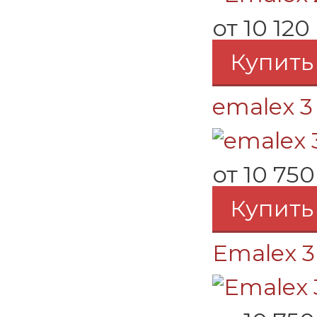
от
10 120
Купить
emalex 3 
от
10 750
Купить
Emalex 3