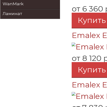
WanMark
от
6 360 
Ламинат
Купить
Emalex E
от
8 120 
Купить
Emalex E