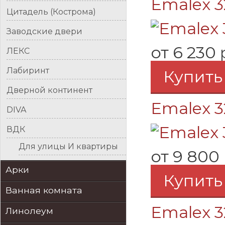
Emalex 3
Цитадель (Кострома)
Заводские двери
от
6 230 
ЛЕКС
Лабиринт
Купить
Дверной континент
Emalex 3
DIVA
ВДК
Для улицы И квартиры
от
9 800 
Арки
Купить
Ванная комната
Emalex 3
Линолеум