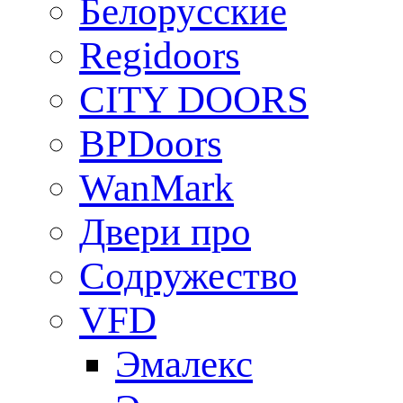
Белорусские
Regidoors
CITY DOORS
BPDoors
WanMark
Двери про
Содружество
VFD
Эмалекс